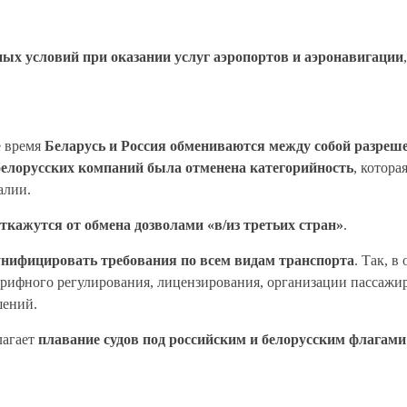
х условий при оказании услуг аэропортов и аэронавигации
е время
Беларусь и Россия обмениваются между собой разреше
белорусских компаний была отменена категорийность
, котора
алии.
откажутся от обмена дозволами «в/из третьих стран»
.
унифицировать требования по всем видам транспорта
. Так, 
тарифного регулирования, лицензирования, организации пассажи
шений.
лагает
плавание судов под российским и белорусским флагам