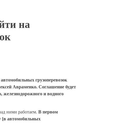
йти на
зок
у автомобильных грузоперевозок
лексей Авраменко. Соглашение будет
, железнодорожного и водного
над ними работаем.
В первом
у [в автомобильных