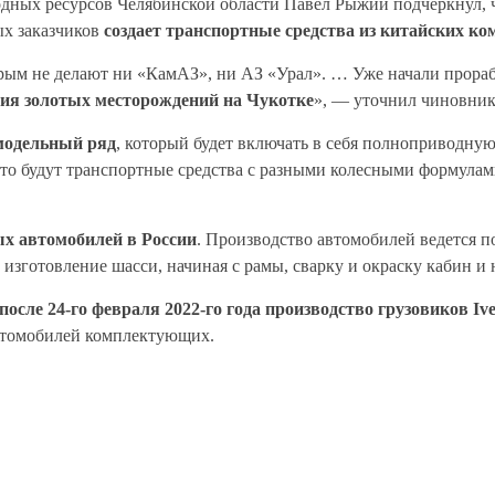
дных ресурсов Челябинской области Павел Рыжий подчеркнул, 
ых заказчиков
создает транспортные средства из китайских 
орым не делают ни «КамАЗ», ни АЗ «Урал». … Уже начали прораб
ния золотых месторождений на Чукотке
», — уточнил чиновник
модельный ряд
, который будет включать в себя полноприводн
Это будут транспортные средства с разными колесными формула
ых автомобилей в России
. Производство автомобилей ведется п
изготовление шасси, начиная с рамы, сварку и окраску кабин и 
после 24-го февраля 2022-го года производство грузовиков Iv
втомобилей комплектующих.