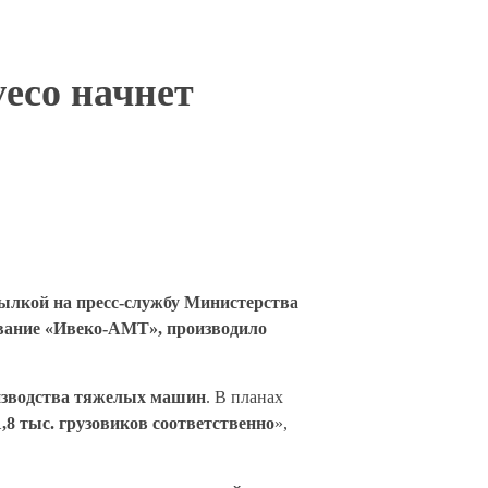
veco начнет
сылкой на пресс-службу Министерства
звание «Ивеко-АМТ», производило
оизводства тяжелых машин
. В планах
1,8
тыс. грузовиков соответственно
»,