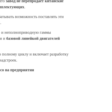
что
завод не перепродает китайские
комплектующих
.
атывать возможность поставлять эти
.
ую и неполноприводную гаммы
ми и
базовой линейкой двигателей
о полному циклу и включает разработку
надстроек.
eco на предприятии