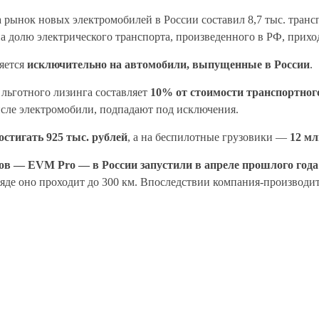
а рынок новых электромобилей в России составил 8,7 тыс. транс
на долю электрического транспорта, произведенного в РФ, прих
няется
исключительно на автомобили, выпущенные в России
.
льготного лизинга составляет
10% от стоимости транспортного 
исле электромобили, подпадают под исключения.
остигать 925
тыс. рублей
, а на беспилотные грузовики —
12
мл
ов — EVM Pro — в России запустили в апреле прошлого года
аряде оно проходит до 300 км. Впоследствии компания-производ