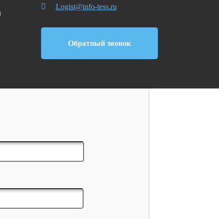
Logist@info-tess.ru
ы
Обратный звонок