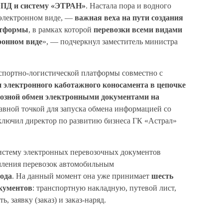
ПД и систему «ЭТРАН»
. Настала пора и водного
 электронном виде, —
важная веха на пути создания
атформы
, в рамках которой
перевозки всеми видами
ронном виде
», — подчеркнул заместитель министра
спортно-логистической платформы совместно с
 электронного каботажного коносамента в цепочке
озной обмен электронными документами на
равной точкой для запуска обмена информацией со
ючил директор по развитию бизнеса ГК «Астрал»
стему электронных перевозочных документов
мления перевозок автомобильным
года
. На данный момент она уже принимает
шесть
кументов
: транспортную накладную, путевой лист,
 заявку (заказ) и заказ-наряд.