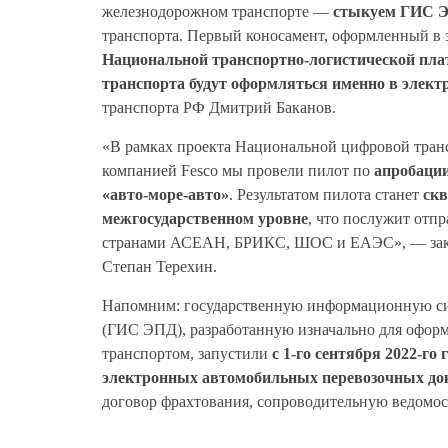
железнодорожном транспорте —
стыкуем ГИС
Э
транспорта. Первый коносамент, оформленный в
Национальной транспортно-логистической пл
транспорта будут оформляться именно в элект
транспорта РФ Дмитрий Баканов.
«В рамках проекта Национальной цифровой тран
компанией Fesco мы провели пилот по
апробации
«авто-море-авто»
. Результатом пилота станет
скв
межгосударственном уровне
, что послужит отп
странами АСЕАН, БРИКС, ШОС и ЕАЭС», — закл
Степан Терехин.
Напомним: государственную информационную си
(ГИС ЭПД), разработанную изначально для офор
транспортом, запустили
с 1-го сентября 2022-го 
электронных автомобильных перевозочных до
договор фрахтования, сопроводительную ведомость,