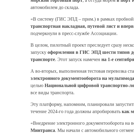
морской торговый порт
, а оттуда морем
в порт 
автомобилем до склада.
«В систему (ГИС ЭПД – прим.) в рамках пробной
транспортная накладная, путевой лист и впер
подчеркнули в пресс-службе Ассоциации.
В целом, пилотный проект преследует сразу неско
запуску
оформления в ГИС ЭПД шести типов до
транспорте
. Этот запуск намечен
на 1-е сентября
А во-вторых, выполненная тестовая перевозка с
электронного документооборота на мультимо
целью
Национальной цифровой транспортно-л
все виды транспорта.
Эту платформу, напомним, планировали запустить 
течение 2024-го года должны апробировать
как 
«Внедрение электронного документооборота на в
Минтранса
. Мы начали с автомобильного сегмен