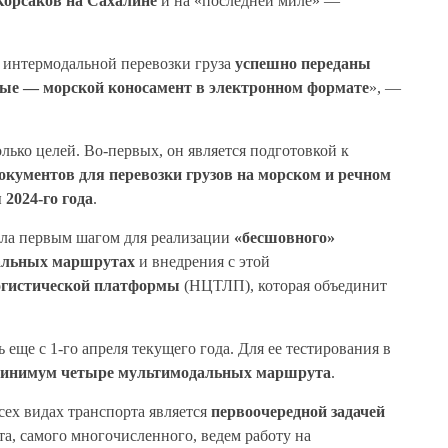
Корсаков на Сахалине
и на «последней миле» —
 интермодальной перевозки груза
успешно переданы
вые — морской коносамент в электронном формате
», —
лько целей. Во-первых, он является подготовкой к
кументов для перевозки грузов на морском и речном
 2024-го года
.
тала первым шагом для реализации
«бесшовного»
дальных маршрутах
и внедрения с этой
огистической платформы
(НЦТЛП), которая объединит
еще с 1-го апреля текущего года. Для ее тестирования в
минимум четыре мультимодальных маршрута
.
сех видах транспорта является
первоочередной задачей
та, самого многочисленного, ведем работу на