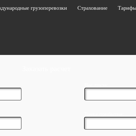
дународные грузоперевозки
Страхование
Тариф
Заказать расчет
Вес груза:
Точка прибытия: