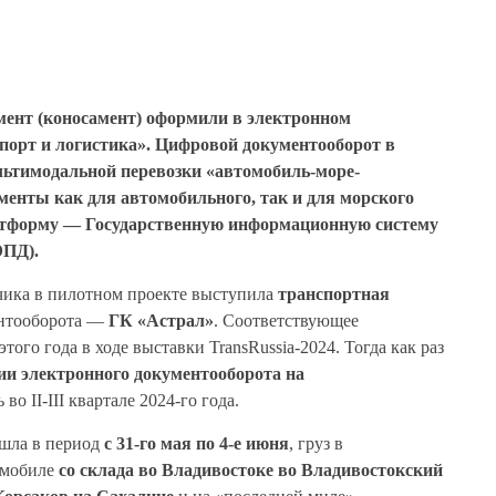
мент (коносамент) оформили в электронном
порт и логистика». Цифровой документооборот в
ьтимодальной перевозки «автомобиль-море-
енты как для автомобильного, так и для морского
атформу — Государственную информационную систему
ЭПД).
зчика в пилотном проекте выступила
транспортная
ентооборота —
ГК
«Астрал»
. Соответствующее
ого года в ходе выставки TransRussia-2024. Тогда как раз
ии электронного документооборота на
во II-III квартале 2024-го года.
ошла в период
с 31-го мая по 4-е июня
, груз в
омобиле
со склада во Владивостоке во Владивостокский