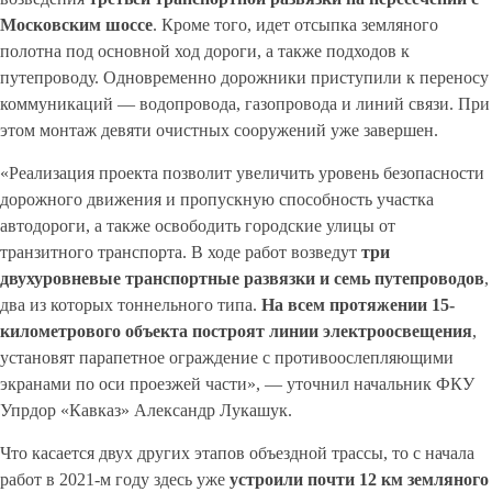
Московским шоссе
. Кроме того, идет отсыпка земляного
полотна под основной ход дороги, а также подходов к
путепроводу. Одновременно дорожники приступили к переносу
коммуникаций — водопровода, газопровода и линий связи. При
этом монтаж девяти очистных сооружений уже завершен.
«Реализация проекта позволит увеличить уровень безопасности
дорожного движения и пропускную способность участка
автодороги, а также освободить городские улицы от
транзитного транспорта. В ходе работ возведут
три
двухуровневые транспортные развязки и семь путепроводов
,
два из которых тоннельного типа.
На всем протяжении 15-
километрового объекта построят линии электроосвещения
,
установят парапетное ограждение с противоослепляющими
экранами по оси проезжей части», — уточнил начальник ФКУ
Упрдор «Кавказ» Александр Лукашук.
Что касается двух других этапов объездной трассы, то с начала
работ в 2021-м году здесь уже
устроили почти 12
км земляного