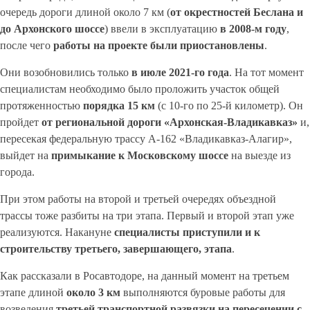
очередь дороги длиной около 7 км (
от окрестностей Беслана и
до Архонского шоссе
) ввели в эксплуатацию
в 2008-м году
,
после чего
работы на проекте были приостановлены
.
Они возобновились только
в июле 2021-го года
. На тот момент
специалистам необходимо было проложить участок общей
протяженностью
порядка 15
км
(с 10-го по 25-й километр). Он
пройдет
от региональной дороги «Архонская-Владикавказ»
и,
пересекая федеральную трассу А-162 «Владикавказ-Алагир»,
выйдет на
примыкание к Московскому шоссе
на выезде из
города.
При этом работы на второй и третьей очередях объездной
трассы тоже разбиты на три этапа. Первый и второй этап уже
реализуются. Накануне
специалисты приступили и к
строительству третьего, завершающего, этапа
.
Как рассказали в Росавтодоре, на данный момент на третьем
этапе длиной
около 3
км
выполняются буровые работы для
возведения
третьей транспортной развязки на пересечении с