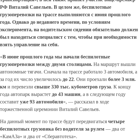
РФ Виталий Савельев. В целом же, беспилотные
грузоперевозки на трассе выполняются с июня прошлого
года. Однако до недавнего времени, по условиям
эксперимента, на водительском сидении обязательно должен
был находиться специалист с тем, чтобы при необходимости
взять управление на себя.
«
В июне прошлого года мы начали беспилотные
грузоперевозки между двумя столицами.
На маршрут вышли
автономные тягачи. Сначала на трассе работало 3 автомобиля, а
за год их число увеличилось
до 22
. Они проехали
более 3
млн.
км
и перевезли
свыше 330
тыс. кубометров груза
. К концу
года автопарк вырастет
до 43 машин
, а в следующем году
составит
уже 93 автомобиля
», — рассказал в ходе
торжественной церемонии Виталий Савельев.
На данный момент по трассе будут передвигаться
четыре
беспилотных грузовика без водителя за рулем
— два от
«КамАЗа» и два от «Сберавтотеха».