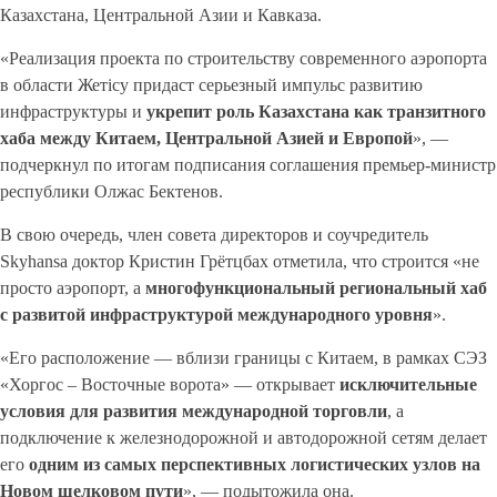
Казахстана, Центральной Азии и Кавказа.
«Реализация проекта по строительству современного аэропорта
в области Жетісу придаст серьезный импульс развитию
инфраструктуры и
укрепит роль Казахстана как транзитного
хаба между Китаем, Центральной Азией и Европой
», —
подчеркнул по итогам подписания соглашения премьер-министр
республики Олжас Бектенов.
В свою очередь, член совета директоров и соучредитель
Skyhansa доктор Кристин Грётцбах отметила, что строится «не
просто аэропорт, а
многофункциональный региональный хаб
с развитой инфраструктурой международного уровня
».
«Его расположение — вблизи границы с Китаем, в рамках СЭЗ
«Хоргос – Восточные ворота» — открывает
исключительные
условия для развития международной торговли
, а
подключение к железнодорожной и автодорожной сетям делает
его
одним из самых перспективных логистических узлов на
Новом шелковом пути
», — подытожила она.