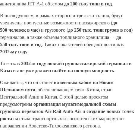
авиатоплива JET A-1 объемом
до 200
тыс. тонн в год
.
В последующем, в рамках второго и третьего этапов, будут
увеличены пропускные возможности пассажирского (
до
500
человек в час
) и грузового (
до 250
тыс. тонн грузов в год
)
терминалов, а также объемы топливного хранилища —
до
550
тыс. тонн в год
. Таких показателей обещают достичь
к
2032-му году
.
То есть:
в 2032-м году новый грузопассажирский терминал в
Казахстане уже должен выйти на полную мощность
.
Ожидается, что он станет
ключевым хабом на Новом
Шелковом пути
, обеспечивающем связь Китая, стран
Центральной Азии и Китая. С этой целью проектом
предусмотрены
организация мультимодальной схемы
грузовых перевозок Air-Rail-Auto-Air
и
создание новых точек
роста
на стыке транспортных и логистических маршрутов в
направлении Азиатско-Тихоокеанского региона.