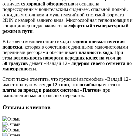
отличается
хорошей обзорностью
и оснащена
подрессоренным водительским сиденьем, спальной полкой,
откидным столиком и мультимедийной системой формата
2DIN с камерой заднего вида. Многослойная теплоизоляция и
кондиционер поддерживают
комфортный температурный
режим в пути
.
В базовую комплектацию входит
задняя пневматическая
подвеска
, которая в сочетании с длинными малолистовыми
передними рессорами обеспечивает
плавность хода
. При
этом
возможность поворота передних колес на угол до
50
градусов
делает «Валдай 12»
лидером своего сегмента по
маневренности
.
Стоит также отметить, что грузовой автомобиль «Валдай 12»
имеет полную массу
до 12
тонн
, что
освобождает его от
платы за проезд в рамках системы «Платон»
при
выполнении магистральных перевозок.
Отзывы клиентов