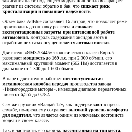
зажигания насос подающего модуля полностью возвращает
реагент из системы обратно в бак, что
снижает риск
кристаллизации и повышает надежность
.
Объем бака AdBlue составляет 16 литров, что позволяет реже
производить дозаправку реагента и
снижает
эксплуатационные затраты при интенсивной работе
автомобиля
. Контроль содержания оксидов азота в
отработавших газах осуществляется
автоматически
.
Двигатель «ЯМЗ-53445» экологического класса Евро-5
развивает
мощность до 169
л.с.
при 2 300 об/мин, его
максимальный крутящий момент (662 Нм) достигается в
диапазоне от 1 300 до 1 600 об/мин.
В паре с двигателем работает
шестиступенчатая
механическая коробка передач
производства завода
«Нижегородские моторы», имеющая диапазон передаточных
чисел от 6,555 до 0,782.
Сам же грузовик «Валдай 12», как подчеркивают в пресс-
службе, по-прежнему сохраняет
высокий уровень комфорта
для водителя
, что является одним из ключевых достоинств
модели в своем классе.
Так, в частности, его кабина,
рассчитанная на три места
,